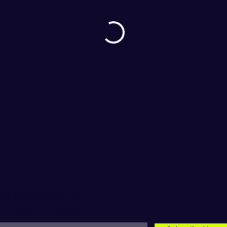
For Daily Motivation
Enter your email here*